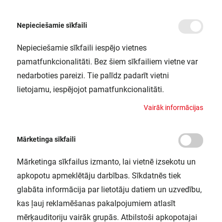
Nepieciešamie sīkfaili
Nepieciešamie sīkfaili iespējo vietnes
/
Sākums
PT-FIT 70/220-240 S VS20 OSRAM
pamatfunkcionalitāti. Bez šiem sīkfailiem vietne var
PT-FIT 70/220-240 S VS20 OSRAM
nedarboties pareizi. Tie palīdz padarīt vietni
LEDVANCE / 4008321386649
lietojamu, iespējojot pamatfunkcionalitāti.
V
a
i
r
ā
k
i
n
f
o
r
m
ā
c
i
j
a
s
Mārketinga sīkfaili
Mārketinga sīkfailus izmanto, lai vietnē izsekotu un
apkopotu apmeklētāju darbības. Sīkdatnēs tiek
glabāta informācija par lietotāju datiem un uzvedību,
kas ļauj reklamēšanas pakalpojumiem atlasīt
mērķauditoriju vairāk grupās. Atbilstoši apkopotajai