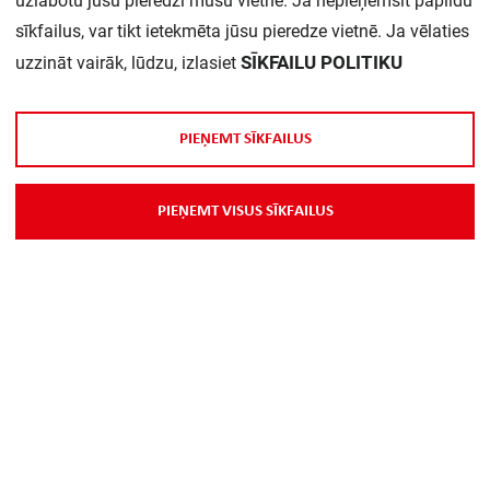
uzlabotu jūsu pieredzi mūsu vietnē. Ja nepieņemsit papildu
Daudzums iepakojumā:
1
sīkfailus, var tikt ietekmēta jūsu pieredze vietnē. Ja vēlaties
SĪKFAILU POLITIKU
uzzināt vairāk, lūdzu, izlasiet
P
I
E
Ņ
E
M
T
S
Ī
K
F
A
I
L
U
S
P
I
E
Ņ
E
M
T
V
I
S
U
S
S
Ī
K
F
A
I
L
U
S
Par Mums
Piegāde
Kontakti
Preču reklamācijas un atsauksmes
PP