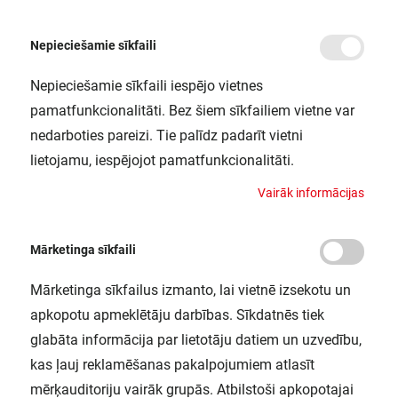
Nepieciešamie sīkfaili
Nepieciešamie sīkfaili iespējo vietnes
/
Sākums
QT-FIT 5/8 1X18-39/220-240 VS20 OSRAM
pamatfunkcionalitāti. Bez šiem sīkfailiem vietne var
QT-FIT 5/8 1X18-39/220-240 VS20
nedarboties pareizi. Tie palīdz padarīt vietni
OSRAM
lietojamu, iespējojot pamatfunkcionalitāti.
LEDVANCE / 4008321873927
V
a
i
r
ā
k
i
n
f
o
r
m
ā
c
i
j
a
s
Mārketinga sīkfaili
Mārketinga sīkfailus izmanto, lai vietnē izsekotu un
apkopotu apmeklētāju darbības. Sīkdatnēs tiek
glabāta informācija par lietotāju datiem un uzvedību,
kas ļauj reklamēšanas pakalpojumiem atlasīt
mērķauditoriju vairāk grupās. Atbilstoši apkopotajai