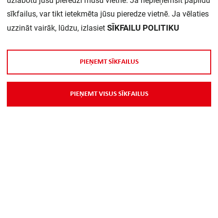
uzlabotu jūsu pieredzi mūsu vietnē. Ja nepieņemsit papildu
sīkfailus, var tikt ietekmēta jūsu pieredze vietnē. Ja vēlaties
SĪKFAILU POLITIKU
uzzināt vairāk, lūdzu, izlasiet
P
I
E
Ņ
E
M
T
S
Ī
K
F
A
I
L
U
S
P
I
E
Ņ
E
M
T
V
I
S
U
S
S
Ī
K
F
A
I
L
U
S
Par Mums
Piegāde
Kontakti
Preču reklamācijas un atsauksmes
PP