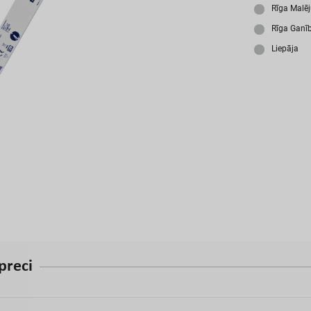
A
Rīga Malē
Rīga Ganī
Liepāja
p
r
e
c
i