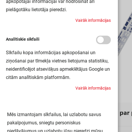
apkopotajai informācijai var nodrošināt arī
pielāgotāku lietotāja pieredzi.
V
a
i
r
ā
k
i
n
f
o
r
m
ā
c
i
j
a
s
Analītiskie sīkfaili
Sīkfailu kopa informācijas apkopošanai un
ziņošanai par tīmekļa vietnes lietojuma statistiku,
neidentificējot atsevišķus apmeklētājus Google un
citām analītiskām platformām.
V
a
i
r
ā
k
i
n
f
o
r
m
ā
c
i
j
a
s
I
n
f
o
r
m
ā
c
i
j
a
p
a
r
Mēs izmantojam sīkfailus, lai uzlabotu savus
pakalpojumus, sniegtu personiskus
piedāvājumus un uzlabotu jūsu pieredzi mūsu