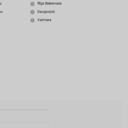
i
z
m
i
r
s
i
p
a
r
o
l
i
?
ju
Rīga Bieķensala
bu
Daugavpils
Valmiera
N
a
v
i
z
v
e
i
d
o
t
s
l
i
e
t
o
t
ā
j
a
k
o
n
t
s
?
I
Z
V
E
I
D
O
T
P
R
O
F
I
L
U