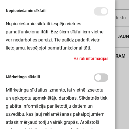
Nepieciešamie sīkfaili
Nepieciešamie sīkfaili iespējo vietnes
pamatfunkcionalitāti. Bez šiem sīkfailiem vietne
AUGUSTA DĪLS
JAU
var nedarboties pareizi. Tie palīdz padarīt vietni
lietojamu, iespējojot pamatfunkcionalitāti.
Sākums
QTI 2X14/24/21/39/220-240GII VS20 OSRAM
V
a
i
r
ā
k
i
n
f
o
r
m
ā
c
i
j
a
s
Mārketinga sīkfaili
Mārketinga sīkfailus izmanto, lai vietnē izsekotu
un apkopotu apmeklētāju darbības. Sīkdatnēs tiek
glabāta informācija par lietotāju datiem un
uzvedību, kas ļauj reklamēšanas pakalpojumiem
atlasīt mērķauditoriju vairāk grupās. Atbilstoši