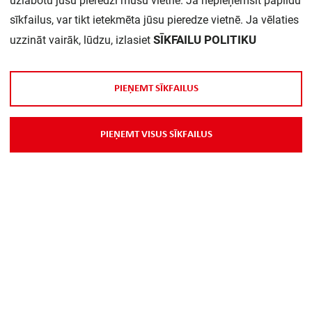
uzlabotu jūsu pieredzi mūsu vietnē. Ja nepieņemsit papildu
sīkfailus, var tikt ietekmēta jūsu pieredze vietnē. Ja vēlaties
SĪKFAILU POLITIKU
uzzināt vairāk, lūdzu, izlasiet
P
I
E
Ņ
E
M
T
S
Ī
K
F
A
I
L
U
S
P
I
E
Ņ
E
M
T
V
I
S
U
S
S
Ī
K
F
A
I
L
U
S
Par Mums
Piegāde
Kontakti
Preču reklamācijas un atsauksmes
PP