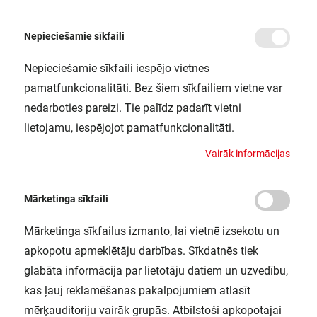
Nepieciešamie sīkfaili
Nepieciešamie sīkfaili iespējo vietnes
/
Sākums
QTIDALI 2X28/54/220-240 DIM VS20 OSRAM
pamatfunkcionalitāti. Bez šiem sīkfailiem vietne var
QTIDALI 2X28/54/220-240 DIM VS20
nedarboties pareizi. Tie palīdz padarīt vietni
OSRAM
lietojamu, iespējojot pamatfunkcionalitāti.
LEDVANCE / 4050300870502
V
a
i
r
ā
k
i
n
f
o
r
m
ā
c
i
j
a
s
Mārketinga sīkfaili
Mārketinga sīkfailus izmanto, lai vietnē izsekotu un
apkopotu apmeklētāju darbības. Sīkdatnēs tiek
glabāta informācija par lietotāju datiem un uzvedību,
kas ļauj reklamēšanas pakalpojumiem atlasīt
mērķauditoriju vairāk grupās. Atbilstoši apkopotajai