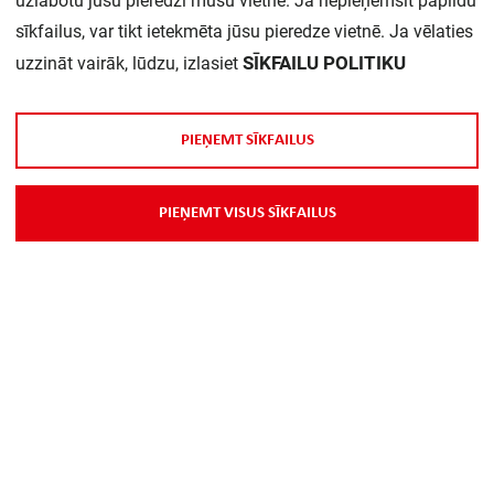
uzlabotu jūsu pieredzi mūsu vietnē. Ja nepieņemsit papildu
sīkfailus, var tikt ietekmēta jūsu pieredze vietnē. Ja vēlaties
SĪKFAILU POLITIKU
uzzināt vairāk, lūdzu, izlasiet
P
I
E
Ņ
E
M
T
S
Ī
K
F
A
I
L
U
S
P
I
E
Ņ
E
M
T
V
I
S
U
S
S
Ī
K
F
A
I
L
U
S
Par Mums
Piegāde
Kontakti
Preču reklamācijas un atsauksmes
PP