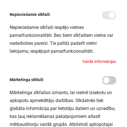
Nepieciešamie sīkfaili
Nepieciešamie sīkfaili iespējo vietnes
/
Sākums
QTIDALI 2X36/220-240 DIM VS20 OSRAM
pamatfunkcionalitāti. Bez šiem sīkfailiem vietne var
QTIDALI 2X36/220-240 DIM VS20
nedarboties pareizi. Tie palīdz padarīt vietni
OSRAM
lietojamu, iespējojot pamatfunkcionalitāti.
LEDVANCE / 4050300870885
V
a
i
r
ā
k
i
n
f
o
r
m
ā
c
i
j
a
s
Mārketinga sīkfaili
Mārketinga sīkfailus izmanto, lai vietnē izsekotu un
apkopotu apmeklētāju darbības. Sīkdatnēs tiek
glabāta informācija par lietotāju datiem un uzvedību,
kas ļauj reklamēšanas pakalpojumiem atlasīt
mērķauditoriju vairāk grupās. Atbilstoši apkopotajai