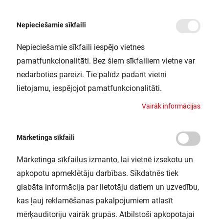
Nepieciešamie sīkfaili
Nepieciešamie sīkfaili iespējo vietnes
/
Sākums
QTP-OPTIMAL 2X54-58/220-240 VS20 OSRAM
pamatfunkcionalitāti. Bez šiem sīkfailiem vietne var
QTP-OPTIMAL 2X54-58/220-240
nedarboties pareizi. Tie palīdz padarīt vietni
VS20 OSRAM
lietojamu, iespējojot pamatfunkcionalitāti.
LEDVANCE / 4008321880253
V
a
i
r
ā
k
i
n
f
o
r
m
ā
c
i
j
a
s
Mārketinga sīkfaili
Mārketinga sīkfailus izmanto, lai vietnē izsekotu un
apkopotu apmeklētāju darbības. Sīkdatnēs tiek
glabāta informācija par lietotāju datiem un uzvedību,
kas ļauj reklamēšanas pakalpojumiem atlasīt
mērķauditoriju vairāk grupās. Atbilstoši apkopotajai