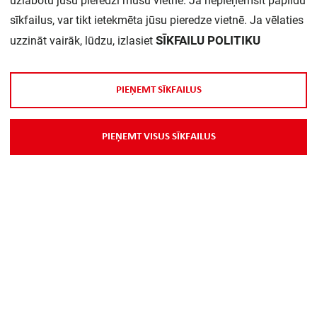
uzlabotu jūsu pieredzi mūsu vietnē. Ja nepieņemsit papildu
sīkfailus, var tikt ietekmēta jūsu pieredze vietnē. Ja vēlaties
Daudzums iepakojumā:
1
SĪKFAILU POLITIKU
uzzināt vairāk, lūdzu, izlasiet
P
I
E
Ņ
E
M
T
S
Ī
K
F
A
I
L
U
S
P
I
E
Ņ
E
M
T
V
I
S
U
S
S
Ī
K
F
A
I
L
U
S
Par Mums
Piegāde
Kontakti
Preču reklamācijas un atsauksmes