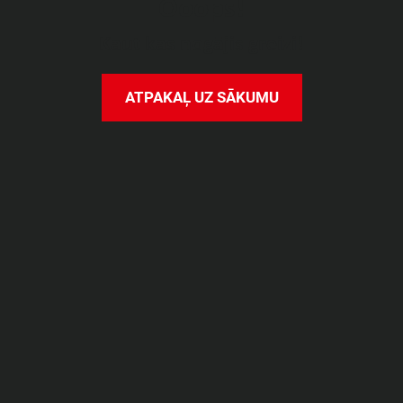
O
o
o
p
s
!
K
a
u
t
k
a
s
n
o
g
ā
j
i
s
g
r
e
i
z
i
!
A
T
P
A
K
A
Ļ
U
Z
S
Ā
K
U
M
U