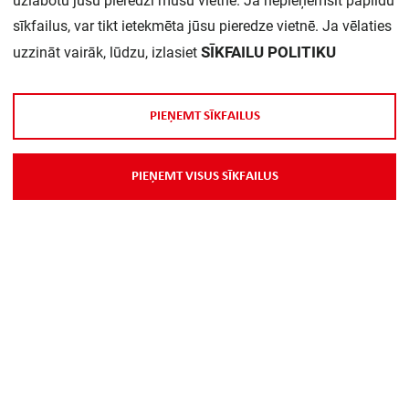
uzlabotu jūsu pieredzi mūsu vietnē. Ja nepieņemsit papildu
sīkfailus, var tikt ietekmēta jūsu pieredze vietnē. Ja vēlaties
SĪKFAILU POLITIKU
uzzināt vairāk, lūdzu, izlasiet
P
I
E
Ņ
E
M
T
S
Ī
K
F
A
I
L
U
S
P
I
E
Ņ
E
M
T
V
I
S
U
S
S
Ī
K
F
A
I
L
U
S
Par Mums
Piegāde
Kontakti
Preču reklamācijas un atsauksmes
PP