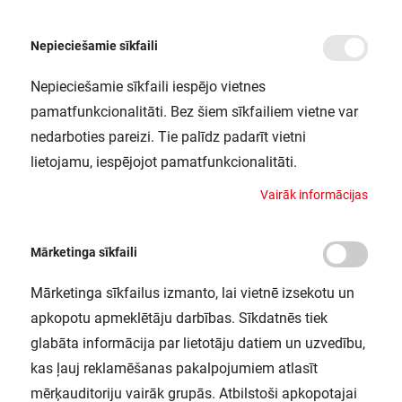
Nepieciešamie sīkfaili
Nepieciešamie sīkfaili iespējo vietnes
/
Sākums
SENSOR WALL 360DEG IP55 DG LEDV
pamatfunkcionalitāti. Bez šiem sīkfailiem vietne var
SENSOR WALL 360DEG IP55 DG
nedarboties pareizi. Tie palīdz padarīt vietni
LEDV
lietojamu, iespējojot pamatfunkcionalitāti.
LEDVANCE / 4058075244832
V
a
i
r
ā
k
i
n
f
o
r
m
ā
c
i
j
a
s
Mārketinga sīkfaili
Mārketinga sīkfailus izmanto, lai vietnē izsekotu un
apkopotu apmeklētāju darbības. Sīkdatnēs tiek
glabāta informācija par lietotāju datiem un uzvedību,
kas ļauj reklamēšanas pakalpojumiem atlasīt
mērķauditoriju vairāk grupās. Atbilstoši apkopotajai