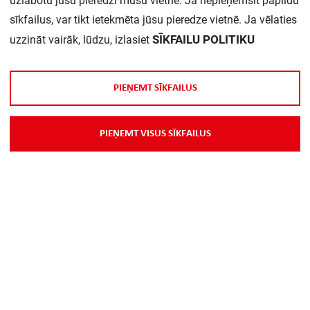
uzlabotu jūsu pieredzi mūsu vietnē. Ja nepieņemsit papildu
sīkfailus, var tikt ietekmēta jūsu pieredze vietnē. Ja vēlaties
Daudzums iepakojumā:
1
SĪKFAILU POLITIKU
uzzināt vairāk, lūdzu, izlasiet
P
I
E
Ņ
E
M
T
S
Ī
K
F
A
I
L
U
S
P
I
E
Ņ
E
M
T
V
I
S
U
S
S
Ī
K
F
A
I
L
U
S
Par Mums
Piegāde
Kontakti
Preču reklamācijas un atsauksmes