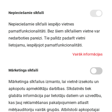
Nepieciešamie sīkfaili
Nepieciešamie sīkfaili iespējo vietnes
/
Sākums
SF BLKH 300 P 15W 840 WT IP65 LEDV
pamatfunkcionalitāti. Bez šiem sīkfailiem vietne var
SF BLKH 300 P 15W 840 WT IP65
nedarboties pareizi. Tie palīdz padarīt vietni
LEDV
lietojamu, iespējojot pamatfunkcionalitāti.
LEDVANCE / 4058075647480
V
a
i
r
ā
k
i
n
f
o
r
m
ā
c
i
j
a
s
Mārketinga sīkfaili
Mārketinga sīkfailus izmanto, lai vietnē izsekotu un
apkopotu apmeklētāju darbības. Sīkdatnēs tiek
glabāta informācija par lietotāju datiem un uzvedību,
kas ļauj reklamēšanas pakalpojumiem atlasīt
mērķauditoriju vairāk grupās. Atbilstoši apkopotajai