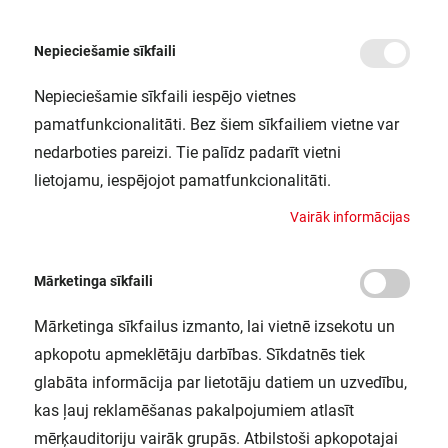
Nepieciešamie sīkfaili
Nepieciešamie sīkfaili iespējo vietnes
/
Sākums
SF BLKH EYELID 250 BK LEDV
pamatfunkcionalitāti. Bez šiem sīkfailiem vietne var
SF BLKH EYELID 250 BK LEDV
nedarboties pareizi. Tie palīdz padarīt vietni
LEDVANCE / 4058075375505
lietojamu, iespējojot pamatfunkcionalitāti.
V
a
i
r
ā
k
i
n
f
o
r
m
ā
c
i
j
a
s
Mārketinga sīkfaili
Mārketinga sīkfailus izmanto, lai vietnē izsekotu un
apkopotu apmeklētāju darbības. Sīkdatnēs tiek
glabāta informācija par lietotāju datiem un uzvedību,
kas ļauj reklamēšanas pakalpojumiem atlasīt
mērķauditoriju vairāk grupās. Atbilstoši apkopotajai