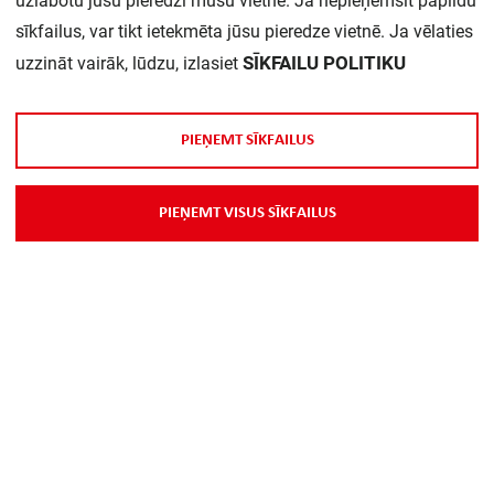
uzlabotu jūsu pieredzi mūsu vietnē. Ja nepieņemsit papildu
Daudzums iepakojumā:
1
sīkfailus, var tikt ietekmēta jūsu pieredze vietnē. Ja vēlaties
SĪKFAILU POLITIKU
uzzināt vairāk, lūdzu, izlasiet
P
I
E
Ņ
E
M
T
S
Ī
K
F
A
I
L
U
S
P
I
E
Ņ
E
M
T
V
I
S
U
S
S
Ī
K
F
A
I
L
U
S
Par Mums
Piegāde
Kontakti
Preču reklamācijas un atsauksmes
PP