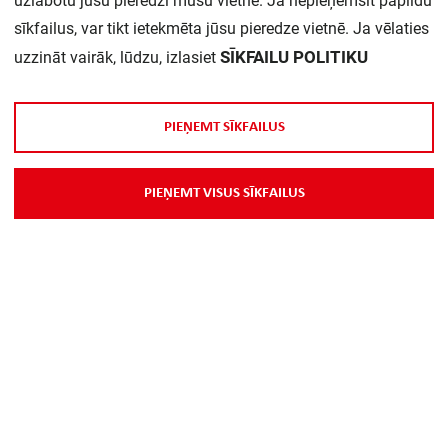
uzlabotu jūsu pieredzi mūsu vietnē. Ja nepieņemsit papildu
Daudzums iepakojumā:
1
sīkfailus, var tikt ietekmēta jūsu pieredze vietnē. Ja vēlaties
SĪKFAILU POLITIKU
uzzināt vairāk, lūdzu, izlasiet
P
I
E
Ņ
E
M
T
S
Ī
K
F
A
I
L
U
S
P
I
E
Ņ
E
M
T
V
I
S
U
S
S
Ī
K
F
A
I
L
U
S
Par Mums
Piegāde
Kontakti
Preču reklamācijas un atsauksmes
PP