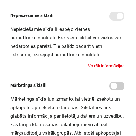
Nepieciešamie sīkfaili
Nepieciešamie sīkfaili iespējo vietnes
/
Sākums
SF BLKH RING 300 BK LEDV
pamatfunkcionalitāti. Bez šiem sīkfailiem vietne var
SF BLKH RING 300 BK LEDV
nedarboties pareizi. Tie palīdz padarīt vietni
LEDVANCE / 4058075399396
lietojamu, iespējojot pamatfunkcionalitāti.
V
a
i
r
ā
k
i
n
f
o
r
m
ā
c
i
j
a
s
Mārketinga sīkfaili
Mārketinga sīkfailus izmanto, lai vietnē izsekotu un
apkopotu apmeklētāju darbības. Sīkdatnēs tiek
glabāta informācija par lietotāju datiem un uzvedību,
kas ļauj reklamēšanas pakalpojumiem atlasīt
mērķauditoriju vairāk grupās. Atbilstoši apkopotajai