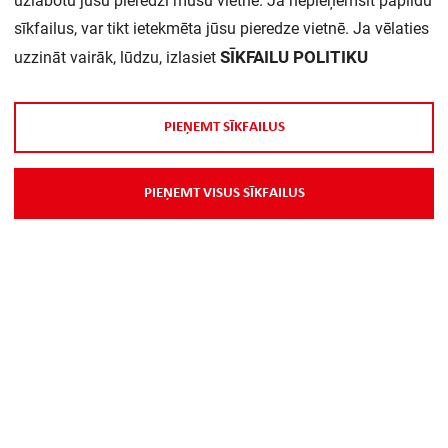
uzlabotu jūsu pieredzi mūsu vietnē. Ja nepieņemsit papildu
Daudzums iepakojumā:
1
sīkfailus, var tikt ietekmēta jūsu pieredze vietnē. Ja vēlaties
SĪKFAILU POLITIKU
uzzināt vairāk, lūdzu, izlasiet
P
I
E
Ņ
E
M
T
S
Ī
K
F
A
I
L
U
S
P
I
E
Ņ
E
M
T
V
I
S
U
S
S
Ī
K
F
A
I
L
U
S
Par Mums
Piegāde
Kontakti
Preču reklamācijas un atsauksmes
PP