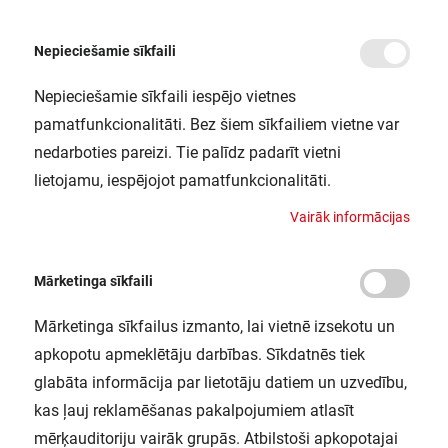
Nepieciešamie sīkfaili
Nepieciešamie sīkfaili iespējo vietnes
/
Sākums
SF BLKH RING 300 WT LEDV
pamatfunkcionalitāti. Bez šiem sīkfailiem vietne var
SF BLKH RING 300 WT LEDV
nedarboties pareizi. Tie palīdz padarīt vietni
LEDVANCE / 4058075399372
lietojamu, iespējojot pamatfunkcionalitāti.
V
a
i
r
ā
k
i
n
f
o
r
m
ā
c
i
j
a
s
Mārketinga sīkfaili
Mārketinga sīkfailus izmanto, lai vietnē izsekotu un
apkopotu apmeklētāju darbības. Sīkdatnēs tiek
glabāta informācija par lietotāju datiem un uzvedību,
kas ļauj reklamēšanas pakalpojumiem atlasīt
mērķauditoriju vairāk grupās. Atbilstoši apkopotajai