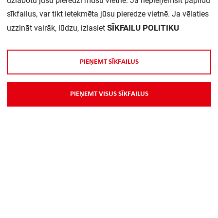
uzlabotu jūsu pieredzi mūsu vietnē. Ja nepieņemsit papildu
sīkfailus, var tikt ietekmēta jūsu pieredze vietnē. Ja vēlaties
Daudzums iepakojumā:
1
SĪKFAILU POLITIKU
uzzināt vairāk, lūdzu, izlasiet
P
I
E
Ņ
E
M
T
S
Ī
K
F
A
I
L
U
S
P
I
E
Ņ
E
M
T
V
I
S
U
S
S
Ī
K
F
A
I
L
U
S
Par Mums
Piegāde
Kontakti
Preču reklamācijas un atsauksmes