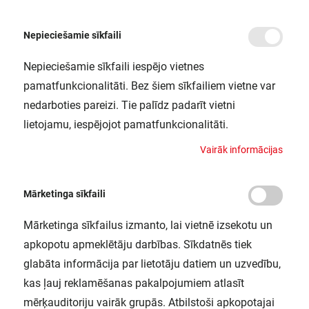
Nepieciešamie sīkfaili
Nepieciešamie sīkfaili iespējo vietnes
/
Sākums
SF BLKH S BK 220-240V FS1 LEDV 15W 3000K
pamatfunkcionalitāti. Bez šiem sīkfailiem vietne var
SF BLKH S BK 220-240V FS1 LEDV
nedarboties pareizi. Tie palīdz padarīt vietni
15W 3000K
lietojamu, iespējojot pamatfunkcionalitāti.
LEDVANCE / 4058075647589
V
a
i
r
ā
k
i
n
f
o
r
m
ā
c
i
j
a
s
Mārketinga sīkfaili
Mārketinga sīkfailus izmanto, lai vietnē izsekotu un
apkopotu apmeklētāju darbības. Sīkdatnēs tiek
glabāta informācija par lietotāju datiem un uzvedību,
kas ļauj reklamēšanas pakalpojumiem atlasīt
mērķauditoriju vairāk grupās. Atbilstoši apkopotajai