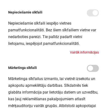
Nepieciešamie sīkfaili
Nepieciešamie sīkfaili iespējo vietnes
/
Sākums
SF CIRCULAR 400 COVER LEDV
pamatfunkcionalitāti. Bez šiem sīkfailiem vietne var
SF CIRCULAR 400 COVER LEDV
nedarboties pareizi. Tie palīdz padarīt vietni
LEDVANCE / 4058075156821
lietojamu, iespējojot pamatfunkcionalitāti.
V
a
i
r
ā
k
i
n
f
o
r
m
ā
c
i
j
a
s
Mārketinga sīkfaili
Mārketinga sīkfailus izmanto, lai vietnē izsekotu un
apkopotu apmeklētāju darbības. Sīkdatnēs tiek
glabāta informācija par lietotāju datiem un uzvedību,
kas ļauj reklamēšanas pakalpojumiem atlasīt
mērķauditoriju vairāk grupās. Atbilstoši apkopotajai