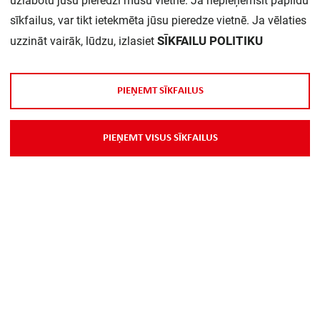
uzlabotu jūsu pieredzi mūsu vietnē. Ja nepieņemsit papildu
Daudzums iepakojumā:
1
sīkfailus, var tikt ietekmēta jūsu pieredze vietnē. Ja vēlaties
SĪKFAILU POLITIKU
uzzināt vairāk, lūdzu, izlasiet
P
I
E
Ņ
E
M
T
S
Ī
K
F
A
I
L
U
S
P
I
E
Ņ
E
M
T
V
I
S
U
S
S
Ī
K
F
A
I
L
U
S
Par Mums
Piegāde
Kontakti
Preču reklamācijas un atsauksmes
PP