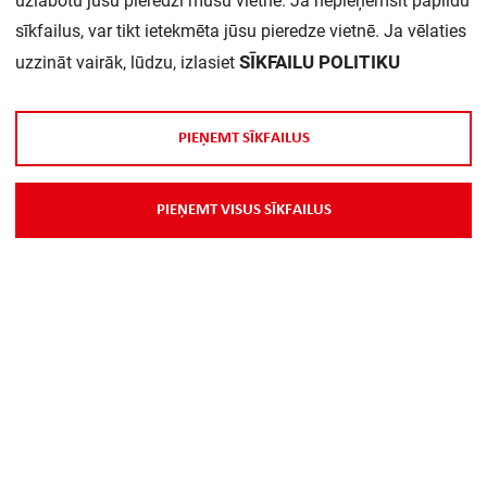
uzlabotu jūsu pieredzi mūsu vietnē. Ja nepieņemsit papildu
sīkfailus, var tikt ietekmēta jūsu pieredze vietnē. Ja vēlaties
Daudzums iepakojumā:
1
SĪKFAILU POLITIKU
uzzināt vairāk, lūdzu, izlasiet
P
I
E
Ņ
E
M
T
S
Ī
K
F
A
I
L
U
S
P
I
E
Ņ
E
M
T
V
I
S
U
S
S
Ī
K
F
A
I
L
U
S
Par Mums
Piegāde
Kontakti
Preču reklamācijas un atsauksmes