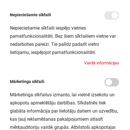
Nepieciešamie sīkfaili
Nepieciešamie sīkfaili iespējo vietnes
/
Sākums
SL FLEX MD P 58W 740 RV25ST WAL LEDV
pamatfunkcionalitāti. Bez šiem sīkfailiem vietne var
SL FLEX MD P 58W 740 RV25ST WAL
nedarboties pareizi. Tie palīdz padarīt vietni
LEDV
lietojamu, iespējojot pamatfunkcionalitāti.
LEDVANCE / 4058075552340
V
a
i
r
ā
k
i
n
f
o
r
m
ā
c
i
j
a
s
Mārketinga sīkfaili
Mārketinga sīkfailus izmanto, lai vietnē izsekotu un
apkopotu apmeklētāju darbības. Sīkdatnēs tiek
glabāta informācija par lietotāju datiem un uzvedību,
kas ļauj reklamēšanas pakalpojumiem atlasīt
mērķauditoriju vairāk grupās. Atbilstoši apkopotajai