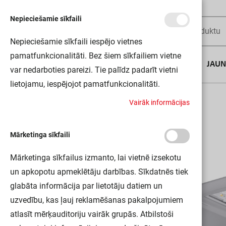
Nepieciešamie sīkfaili
Nepieciešamie sīkfaili iespējo vietnes
pamatfunkcionalitāti. Bez šiem sīkfailiem vietne
AUGUSTA DĪLS
JAU
var nedarboties pareizi. Tie palīdz padarīt vietni
lietojamu, iespējojot pamatfunkcionalitāti.
Sākums
SL FLEX MD RW35ST P 80W 740 WAL
V
a
i
r
ā
k
i
n
f
o
r
m
ā
c
i
j
a
s
Mārketinga sīkfaili
Mārketinga sīkfailus izmanto, lai vietnē izsekotu
un apkopotu apmeklētāju darbības. Sīkdatnēs tiek
glabāta informācija par lietotāju datiem un
uzvedību, kas ļauj reklamēšanas pakalpojumiem
atlasīt mērķauditoriju vairāk grupās. Atbilstoši