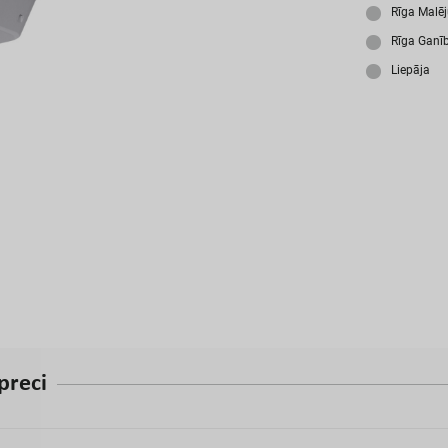
A
Rīga Malē
Rīga Ganī
Liepāja
p
r
e
c
i