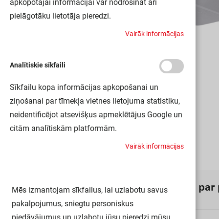
apkopotajai informācijai var nodrošināt arī
pielāgotāku lietotāja pieredzi.
V
a
i
r
ā
k
i
n
f
o
r
m
ā
c
i
j
a
s
Analītiskie sīkfaili
Sīkfailu kopa informācijas apkopošanai un
ziņošanai par tīmekļa vietnes lietojuma statistiku,
neidentificējot atsevišķus apmeklētājus Google un
citām analītiskām platformām.
V
a
i
r
ā
k
i
n
f
o
r
m
ā
c
i
j
a
s
I
n
f
o
r
m
ā
c
i
j
a
p
a
r
Mēs izmantojam sīkfailus, lai uzlabotu savus
pakalpojumus, sniegtu personiskus
piedāvājumus un uzlabotu jūsu pieredzi mūsu