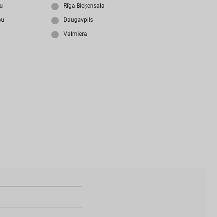
i
z
m
i
r
s
i
p
a
r
o
l
i
?
ju
Rīga Bieķensala
bu
Daugavpils
Valmiera
N
a
v
i
z
v
e
i
d
o
t
s
l
i
e
t
o
t
ā
j
a
k
o
n
t
s
?
I
Z
V
E
I
D
O
T
P
R
O
F
I
L
U