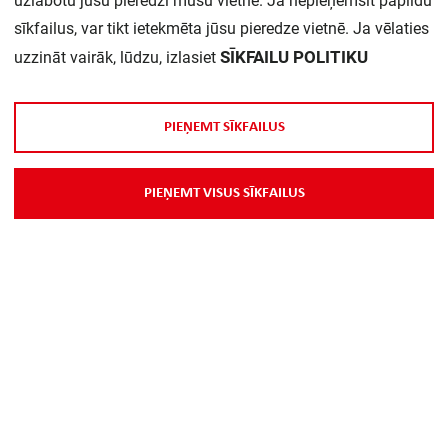
uzlabotu jūsu pieredzi mūsu vietnē. Ja nepieņemsit papildu
sīkfailus, var tikt ietekmēta jūsu pieredze vietnē. Ja vēlaties
SĪKFAILU POLITIKU
uzzināt vairāk, lūdzu, izlasiet
P
I
E
Ņ
E
M
T
S
Ī
K
F
A
I
L
U
S
P
I
E
Ņ
E
M
T
V
I
S
U
S
S
Ī
K
F
A
I
L
U
S
Par Mums
Piegāde
Kontakti
Preču reklamācijas un atsauksmes
PP