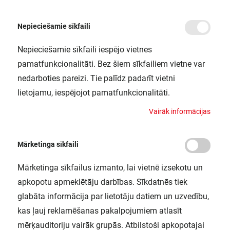
Nepieciešamie sīkfaili
Nepieciešamie sīkfaili iespējo vietnes
/
Sākums
SMART ORBIS UL SLIM BL 400 RGBTW WTLEDV
pamatfunkcionalitāti. Bez šiem sīkfailiem vietne var
SMART ORBIS UL SLIM BL 400
nedarboties pareizi. Tie palīdz padarīt vietni
RGBTW WTLEDV
lietojamu, iespējojot pamatfunkcionalitāti.
LEDVANCE / 4058075752764
V
a
i
r
ā
k
i
n
f
o
r
m
ā
c
i
j
a
s
Mārketinga sīkfaili
Mārketinga sīkfailus izmanto, lai vietnē izsekotu un
apkopotu apmeklētāju darbības. Sīkdatnēs tiek
glabāta informācija par lietotāju datiem un uzvedību,
kas ļauj reklamēšanas pakalpojumiem atlasīt
mērķauditoriju vairāk grupās. Atbilstoši apkopotajai