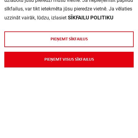
uzlabotu jūsu pieredzi mūsu vietnē. Ja nepieņemsit papildu
sīkfailus, var tikt ietekmēta jūsu pieredze vietnē. Ja vēlaties
Daudzums iepakojumā:
1
SĪKFAILU POLITIKU
uzzināt vairāk, lūdzu, izlasiet
P
I
E
Ņ
E
M
T
S
Ī
K
F
A
I
L
U
S
P
I
E
Ņ
E
M
T
V
I
S
U
S
S
Ī
K
F
A
I
L
U
S
Par Mums
Piegāde
Kontakti
Preču reklamācijas un atsauksmes