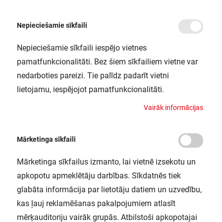
Nepieciešamie sīkfaili
Nepieciešamie sīkfaili iespējo vietnes
/
Sākums
SMART OUTD WIFI CUBEUPDOWN RGBW DG LEDV
pamatfunkcionalitāti. Bez šiem sīkfailiem vietne var
SMART OUTD WIFI CUBEUPDOWN
nedarboties pareizi. Tie palīdz padarīt vietni
RGBW DG LEDV
lietojamu, iespējojot pamatfunkcionalitāti.
LEDVANCE / 4058075478077
V
a
i
r
ā
k
i
n
f
o
r
m
ā
c
i
j
a
s
Mārketinga sīkfaili
Mārketinga sīkfailus izmanto, lai vietnē izsekotu un
apkopotu apmeklētāju darbības. Sīkdatnēs tiek
glabāta informācija par lietotāju datiem un uzvedību,
kas ļauj reklamēšanas pakalpojumiem atlasīt
mērķauditoriju vairāk grupās. Atbilstoši apkopotajai