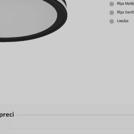
A
Rīga Malē
Rīga Ganī
Liepāja
p
r
e
c
i