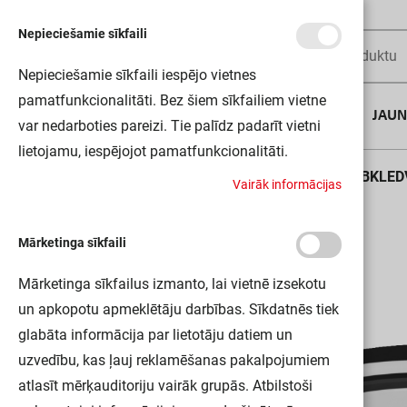
Nepieciešamie sīkfaili
Nepieciešamie sīkfaili iespējo vietnes
pamatfunkcionalitāti. Bez šiem sīkfailiem vietne
AUGUSTA DĪLS
JAU
var nedarboties pareizi. Tie palīdz padarīt vietni
lietojamu, iespējojot pamatfunkcionalitāti.
Sākums
SMART WIFI ORBIS CIRCLE460 RGBTW BKLED
V
a
i
r
ā
k
i
n
f
o
r
m
ā
c
i
j
a
s
Mārketinga sīkfaili
Mārketinga sīkfailus izmanto, lai vietnē izsekotu
un apkopotu apmeklētāju darbības. Sīkdatnēs tiek
glabāta informācija par lietotāju datiem un
uzvedību, kas ļauj reklamēšanas pakalpojumiem
atlasīt mērķauditoriju vairāk grupās. Atbilstoši