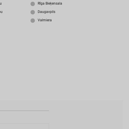
i
z
m
i
r
s
i
p
a
r
o
l
i
?
ju
Rīga Bieķensala
bu
Daugavpils
Valmiera
N
a
v
i
z
v
e
i
d
o
t
s
l
i
e
t
o
t
ā
j
a
k
o
n
t
s
?
I
Z
V
E
I
D
O
T
P
R
O
F
I
L
U