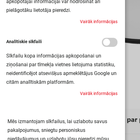
apkopotajai informācijai var nodrošināt arī
pielāgotāku lietotāja pieredzi.
V
a
i
r
ā
k
i
n
f
o
r
m
ā
c
i
j
a
s
Analītiskie sīkfaili
Sīkfailu kopa informācijas apkopošanai un
ziņošanai par tīmekļa vietnes lietojuma statistiku,
neidentificējot atsevišķus apmeklētājus Google un
citām analītiskām platformām.
V
a
i
r
ā
k
i
n
f
o
r
m
ā
c
i
j
a
s
I
n
f
o
r
m
ā
c
i
j
a
p
a
r
Mēs izmantojam sīkfailus, lai uzlabotu savus
pakalpojumus, sniegtu personiskus
piedāvājumus un uzlabotu jūsu pieredzi mūsu