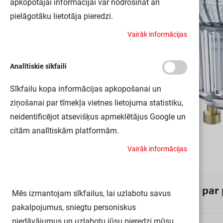
apkopotajai informācijai var nodrošināt arī
pielāgotāku lietotāja pieredzi.
V
a
i
r
ā
k
i
n
f
o
r
m
ā
c
i
j
a
s
Analītiskie sīkfaili
Sīkfailu kopa informācijas apkopošanai un
ziņošanai par tīmekļa vietnes lietojuma statistiku,
neidentificējot atsevišķus apmeklētājus Google un
citām analītiskām platformām.
V
a
i
r
ā
k
i
n
f
o
r
m
ā
c
i
j
a
s
I
n
f
o
r
m
ā
c
i
j
a
p
a
r
Mēs izmantojam sīkfailus, lai uzlabotu savus
pakalpojumus, sniegtu personiskus
piedāvājumus un uzlabotu jūsu pieredzi mūsu