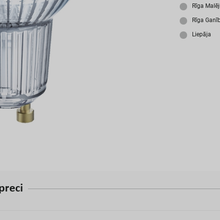
A
Rīga Malē
Rīga Ganī
Liepāja
p
r
e
c
i