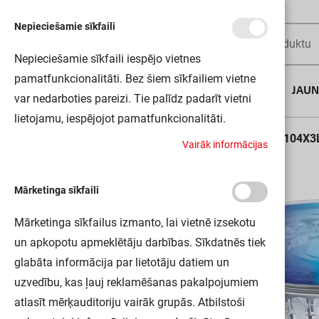
Nepieciešamie sīkfaili
Nepieciešamie sīkfaili iespējo vietnes
pamatfunkcionalitāti. Bez šiem sīkfailiem vietne
AUGUSTA DĪLS
JAU
var nedarboties pareizi. Tie palīdz padarīt vietni
lietojamu, iespējojot pamatfunkcionalitāti.
Sākums
SMARTWIFIPAR16 5W 230VRGBWFRGU104X3
V
a
i
r
ā
k
i
n
f
o
r
m
ā
c
i
j
a
s
Mārketinga sīkfaili
Mārketinga sīkfailus izmanto, lai vietnē izsekotu
un apkopotu apmeklētāju darbības. Sīkdatnēs tiek
glabāta informācija par lietotāju datiem un
uzvedību, kas ļauj reklamēšanas pakalpojumiem
atlasīt mērķauditoriju vairāk grupās. Atbilstoši