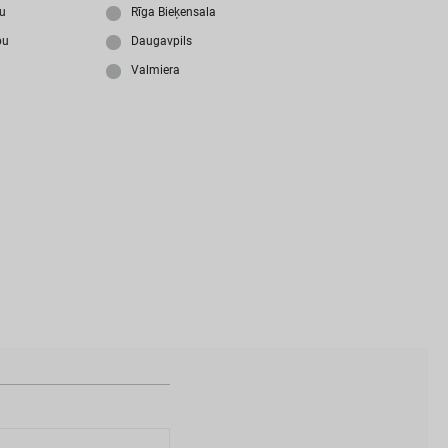
i
z
m
i
r
s
i
p
a
r
o
l
i
?
ju
Rīga Bieķensala
bu
Daugavpils
Valmiera
N
a
v
i
z
v
e
i
d
o
t
s
l
i
e
t
o
t
ā
j
a
k
o
n
t
s
?
I
Z
V
E
I
D
O
T
P
R
O
F
I
L
U