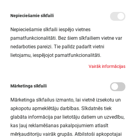
Nepieciešamie sīkfaili
Nepieciešamie sīkfaili iespējo vietnes
/
Sākums
sp. LED PAR168060 DIM 8.3W 930 GU10 P LEDV
pamatfunkcionalitāti. Bez šiem sīkfailiem vietne var
sp. LED PAR168060 DIM 8.3W 930
nedarboties pareizi. Tie palīdz padarīt vietni
GU10 P LEDV
lietojamu, iespējojot pamatfunkcionalitāti.
LEDVANCE / 4099854058868
V
a
i
r
ā
k
i
n
f
o
r
m
ā
c
i
j
a
s
Mārketinga sīkfaili
Mārketinga sīkfailus izmanto, lai vietnē izsekotu un
apkopotu apmeklētāju darbības. Sīkdatnēs tiek
glabāta informācija par lietotāju datiem un uzvedību,
kas ļauj reklamēšanas pakalpojumiem atlasīt
mērķauditoriju vairāk grupās. Atbilstoši apkopotajai