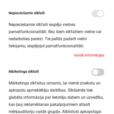
Nepieciešamie sīkfaili
Nepieciešamie sīkfaili iespējo vietnes
/
Sākums
SP MULTI 2X30W/4000K FL WT/BK LEDV
pamatfunkcionalitāti. Bez šiem sīkfailiem vietne var
SP MULTI 2X30W/4000K FL WT/BK
nedarboties pareizi. Tie palīdz padarīt vietni
LEDV
lietojamu, iespējojot pamatfunkcionalitāti.
LEDVANCE / 4058075113985
V
a
i
r
ā
k
i
n
f
o
r
m
ā
c
i
j
a
s
Mārketinga sīkfaili
Mārketinga sīkfailus izmanto, lai vietnē izsekotu un
apkopotu apmeklētāju darbības. Sīkdatnēs tiek
glabāta informācija par lietotāju datiem un uzvedību,
kas ļauj reklamēšanas pakalpojumiem atlasīt
mērķauditoriju vairāk grupās. Atbilstoši apkopotajai