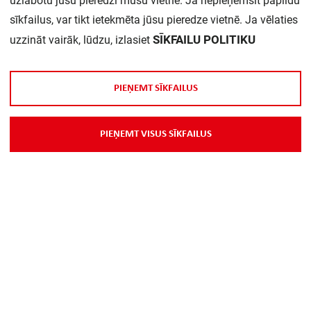
uzlabotu jūsu pieredzi mūsu vietnē. Ja nepieņemsit papildu
sīkfailus, var tikt ietekmēta jūsu pieredze vietnē. Ja vēlaties
Daudzums iepakojumā:
1
SĪKFAILU POLITIKU
uzzināt vairāk, lūdzu, izlasiet
P
I
E
Ņ
E
M
T
S
Ī
K
F
A
I
L
U
S
P
I
E
Ņ
E
M
T
V
I
S
U
S
S
Ī
K
F
A
I
L
U
S
Par Mums
Piegāde
Kontakti
Preču reklamācijas un atsauksmes