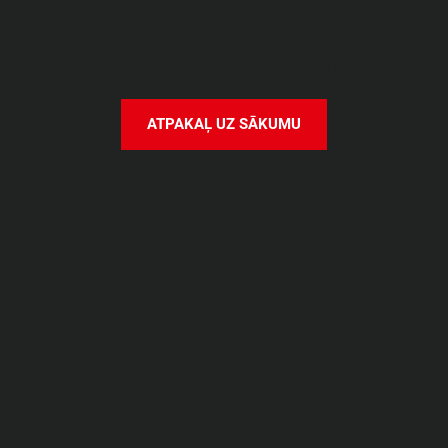
O
o
o
p
s
!
K
a
u
t
k
a
s
n
o
g
ā
j
i
s
g
r
e
i
z
i
!
A
T
P
A
K
A
Ļ
U
Z
S
Ā
K
U
M
U