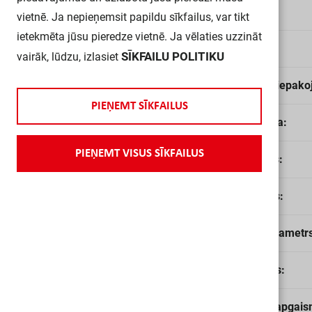
EAN:
vietnē. Ja nepieņemsit papildu sīkfailus, var tikt
ietekmēta jūsu pieredze vietnē. Ja vēlaties uzzināt
Tips:
SĪKFAILU POLITIKU
vairāk, lūdzu, izlasiet
Daudzums iepako
P
I
E
Ņ
E
M
T
S
Ī
K
F
A
I
L
U
S
Pogas krāsa:
P
I
E
Ņ
E
M
T
V
I
S
U
S
S
Ī
K
F
A
I
L
U
S
Vietu skaits:
Lēcas veids:
Cauruma diametrs
Pogas veids:
Piemērots apgais