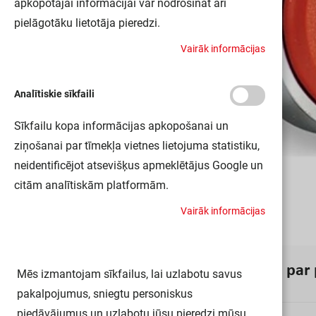
apkopotajai informācijai var nodrošināt arī
pielāgotāku lietotāja pieredzi.
V
a
i
r
ā
k
i
n
f
o
r
m
ā
c
i
j
a
s
Analītiskie sīkfaili
Sīkfailu kopa informācijas apkopošanai un
ziņošanai par tīmekļa vietnes lietojuma statistiku,
neidentificējot atsevišķus apmeklētājus Google un
citām analītiskām platformām.
V
a
i
r
ā
k
i
n
f
o
r
m
ā
c
i
j
a
s
I
n
f
o
r
m
ā
c
i
j
a
p
a
r
Mēs izmantojam sīkfailus, lai uzlabotu savus
pakalpojumus, sniegtu personiskus
piedāvājumus un uzlabotu jūsu pieredzi mūsu