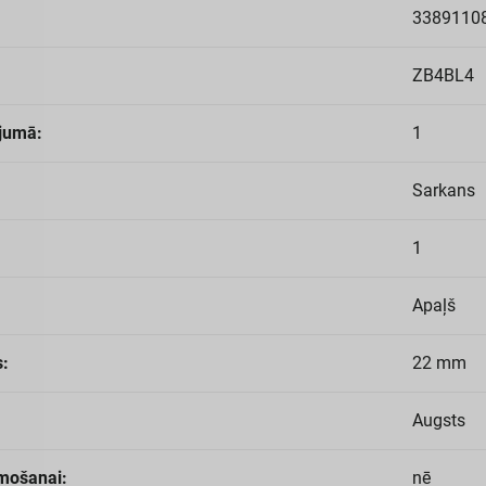
3389110
ZB4BL4
jumā:
1
Sarkans
1
Apaļš
:
22 mm
Augsts
mošanai:
nē