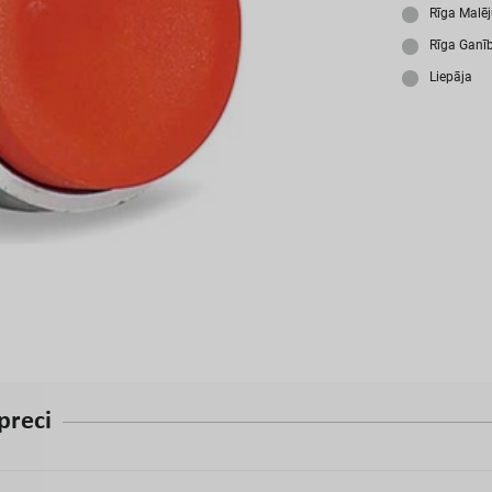
A
Rīga Malē
Rīga Ganī
Liepāja
p
r
e
c
i