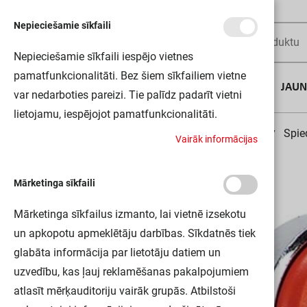
Nepieciešamie sīkfaili
Nepieciešamie sīkfaili iespējo vietnes
pamatfunkcionalitāti. Bez šiem sīkfailiem vietne
AUGUSTA DĪLS
JAU
var nedarboties pareizi. Tie palīdz padarīt vietni
lietojamu, iespējojot pamatfunkcionalitāti.
Sākums
Motoru vadības un aizsardzības ierīces
Spie
V
a
i
r
ā
k
i
n
f
o
r
m
ā
c
i
j
a
s
Mārketinga sīkfaili
Mārketinga sīkfailus izmanto, lai vietnē izsekotu
un apkopotu apmeklētāju darbības. Sīkdatnēs tiek
glabāta informācija par lietotāju datiem un
uzvedību, kas ļauj reklamēšanas pakalpojumiem
atlasīt mērķauditoriju vairāk grupās. Atbilstoši