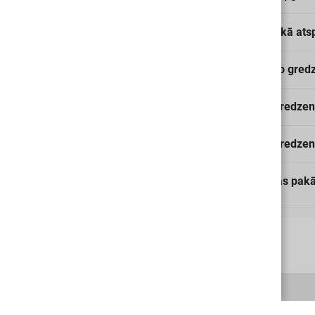
Atgriezeniskā ats
Ar priekšējo gred
Priekšējā gredzen
Priekšējā gredzen
Aizsardzības pak
Par Mums
Piegāde
Kontakti
Preču reklamācijas 