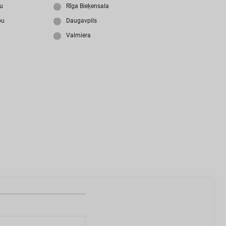
i
z
m
i
r
s
i
p
a
r
o
l
i
?
ju
Rīga Bieķensala
bu
Daugavpils
Valmiera
N
a
v
i
z
v
e
i
d
o
t
s
l
i
e
t
o
t
ā
j
a
k
o
n
t
s
?
I
Z
V
E
I
D
O
T
P
R
O
F
I
L
U