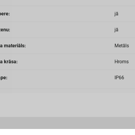
pere:
jā
zenu:
jā
a materiāls:
Metāls
a krāsa:
Hroms
āpe:
IP66
un atsauksmes
PP
Vebināri
Pārdošanas līgums
Mūsu 