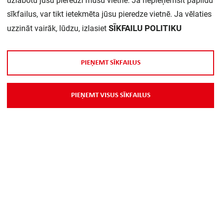
uzlabotu jūsu pieredzi mūsu vietnē. Ja nepieņemsit papildu
sīkfailus, var tikt ietekmēta jūsu pieredze vietnē. Ja vēlaties
Tips:
ZB4BA6
SĪKFAILU POLITIKU
uzzināt vairāk, lūdzu, izlasiet
Daudzums iepakojumā:
1
P
I
E
Ņ
E
M
T
S
Ī
K
F
A
I
L
U
S
Pogas krāsa:
Zils
P
I
E
Ņ
E
M
T
V
I
S
U
S
S
Ī
K
F
A
I
L
U
S
Vietu skaits:
1
Lēcas veids:
Apaļš
Cauruma diametrs:
22 mm
Pogas veids:
Plakans
Piemērots apgaismošanai:
nē