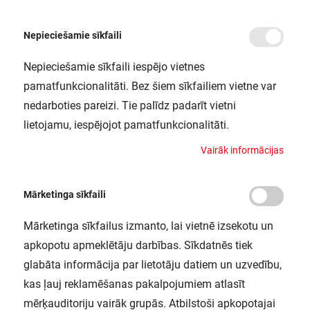
Nepieciešamie sīkfaili
Nepieciešamie sīkfaili iespējo vietnes
/
/
/
Sākums
Motoru vadības un aizsardzības ierīces
Spiedpogu galvas
Spiedpogas 
pamatfunkcionalitāti. Bez šiem sīkfailiem vietne var
Spiedpogas galva bez fiks., zila
nedarboties pareizi. Tie palīdz padarīt vietni
Harmony XB4
lietojamu, iespējojot pamatfunkcionalitāti.
SCHNEIDER ELECTRIC / ZB4BA6
V
a
i
r
ā
k
i
n
f
o
r
m
ā
c
i
j
a
s
Mārketinga sīkfaili
Mārketinga sīkfailus izmanto, lai vietnē izsekotu un
apkopotu apmeklētāju darbības. Sīkdatnēs tiek
glabāta informācija par lietotāju datiem un uzvedību,
kas ļauj reklamēšanas pakalpojumiem atlasīt
mērķauditoriju vairāk grupās. Atbilstoši apkopotajai