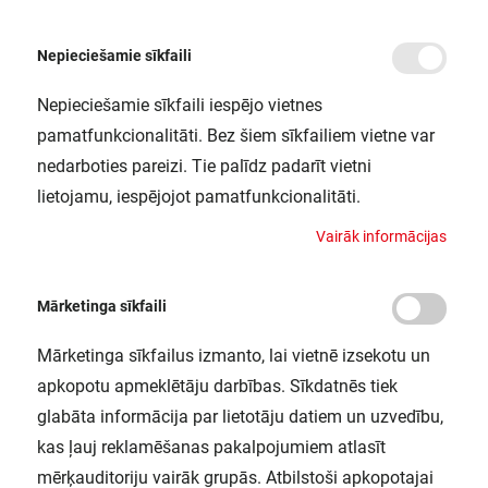
Nepieciešamie sīkfaili
Nepieciešamie sīkfaili iespējo vietnes
/
/
/
Sākums
Mērierīces un testēšanas ierīces
Fāžu secības indikatori
SQZ3 fāzu kont
pamatfunkcionalitāti. Bez šiem sīkfailiem vietne var
SQZ3 fāzu kontr.relejs
nedarboties pareizi. Tie palīdz padarīt vietni
ABB / 2CSM111310R1331
lietojamu, iespējojot pamatfunkcionalitāti.
V
a
i
r
ā
k
i
n
f
o
r
m
ā
c
i
j
a
s
Mārketinga sīkfaili
Mārketinga sīkfailus izmanto, lai vietnē izsekotu un
apkopotu apmeklētāju darbības. Sīkdatnēs tiek
glabāta informācija par lietotāju datiem un uzvedību,
kas ļauj reklamēšanas pakalpojumiem atlasīt
mērķauditoriju vairāk grupās. Atbilstoši apkopotajai