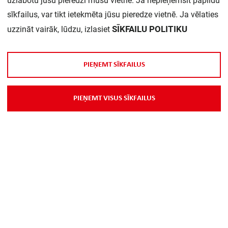
uzlabotu jūsu pieredzi mūsu vietnē. Ja nepieņemsit papildu
sīkfailus, var tikt ietekmēta jūsu pieredze vietnē. Ja vēlaties
Daudzums iepakojumā:
1
SĪKFAILU POLITIKU
uzzināt vairāk, lūdzu, izlasiet
P
I
E
Ņ
E
M
T
S
Ī
K
F
A
I
L
U
S
P
I
E
Ņ
E
M
T
V
I
S
U
S
S
Ī
K
F
A
I
L
U
S
Par Mums
Piegāde
Kontakti
Preču reklamācijas un atsauksmes