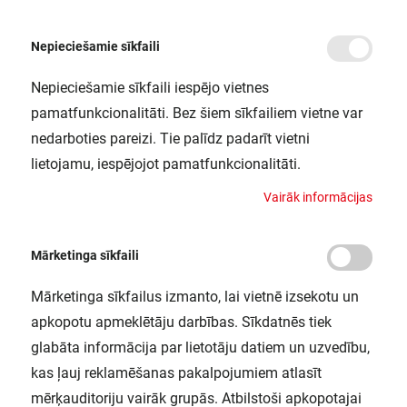
Nepieciešamie sīkfaili
Nepieciešamie sīkfaili iespējo vietnes
/
Sākums
SUBMARINE LED 1X15W 840 120 LEDV
pamatfunkcionalitāti. Bez šiem sīkfailiem vietne var
SUBMARINE LED 1X15W 840 120
nedarboties pareizi. Tie palīdz padarīt vietni
LEDV
lietojamu, iespējojot pamatfunkcionalitāti.
LEDVANCE / 4058075303942
V
a
i
r
ā
k
i
n
f
o
r
m
ā
c
i
j
a
s
Mārketinga sīkfaili
Mārketinga sīkfailus izmanto, lai vietnē izsekotu un
apkopotu apmeklētāju darbības. Sīkdatnēs tiek
glabāta informācija par lietotāju datiem un uzvedību,
kas ļauj reklamēšanas pakalpojumiem atlasīt
mērķauditoriju vairāk grupās. Atbilstoši apkopotajai