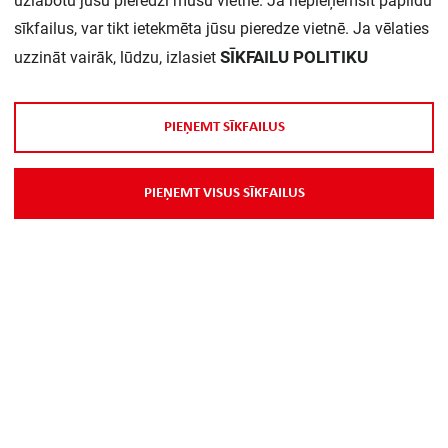
uzlabotu jūsu pieredzi mūsu vietnē. Ja nepieņemsit papildu
sīkfailus, var tikt ietekmēta jūsu pieredze vietnē. Ja vēlaties
SĪKFAILU POLITIKU
uzzināt vairāk, lūdzu, izlasiet
P
I
E
Ņ
E
M
T
S
Ī
K
F
A
I
L
U
S
P
I
E
Ņ
E
M
T
V
I
S
U
S
S
Ī
K
F
A
I
L
U
S
Par Mums
Piegāde
Kontakti
Preču reklamācijas un atsauksmes
PP