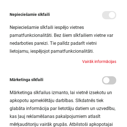
Nepieciešamie sīkfaili
Nepieciešamie sīkfaili iespējo vietnes
/
Sākums
SUBMARINE LED I 0.6M 840 LEDV
pamatfunkcionalitāti. Bez šiem sīkfailiem vietne var
SUBMARINE LED I 0.6M 840 LEDV
nedarboties pareizi. Tie palīdz padarīt vietni
LEDVANCE / 4058075260351
lietojamu, iespējojot pamatfunkcionalitāti.
V
a
i
r
ā
k
i
n
f
o
r
m
ā
c
i
j
a
s
Mārketinga sīkfaili
Mārketinga sīkfailus izmanto, lai vietnē izsekotu un
apkopotu apmeklētāju darbības. Sīkdatnēs tiek
glabāta informācija par lietotāju datiem un uzvedību,
kas ļauj reklamēšanas pakalpojumiem atlasīt
mērķauditoriju vairāk grupās. Atbilstoši apkopotajai