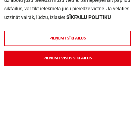
uzlabotu jūsu pieredzi mūsu vietnē. Ja nepieņemsit papildu
sīkfailus, var tikt ietekmēta jūsu pieredze vietnē. Ja vēlaties
SĪKFAILU POLITIKU
uzzināt vairāk, lūdzu, izlasiet
P
I
E
Ņ
E
M
T
S
Ī
K
F
A
I
L
U
S
Par Mums
P
I
E
Ņ
E
M
T
V
I
S
U
S
S
Ī
K
F
A
I
L
U
S
Piegāde
Kontakti
Preču reklamācijas un atsauksmes
PP
Vebināri