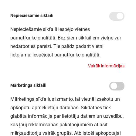
Nepieciešamie sīkfaili
Nepieciešamie sīkfaili iespējo vietnes
/
/
/
Sākums
Mērierīces un testēšanas ierīces
Mēriekārtu piederumi un aksesuāri
Te
pamatfunkcionalitāti. Bez šiem sīkfailiem vietne var
Testa uzgalis ar banānu izejām, zils
nedarboties pareizi. Tie palīdz padarīt vietni
SONEL / WASONBUOGB1
lietojamu, iespējojot pamatfunkcionalitāti.
V
a
i
r
ā
k
i
n
f
o
r
m
ā
c
i
j
a
s
Mārketinga sīkfaili
Mārketinga sīkfailus izmanto, lai vietnē izsekotu un
apkopotu apmeklētāju darbības. Sīkdatnēs tiek
glabāta informācija par lietotāju datiem un uzvedību,
kas ļauj reklamēšanas pakalpojumiem atlasīt
mērķauditoriju vairāk grupās. Atbilstoši apkopotajai