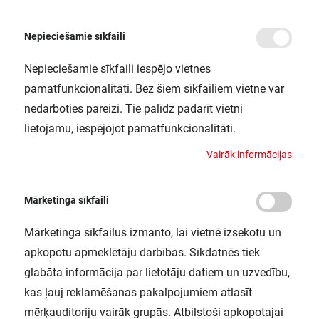
Nepieciešamie sīkfaili
Nepieciešamie sīkfaili iespējo vietnes
/
Sākums
TOUCH DIM LS/PD LI/220-240 25X1 OSRAM
pamatfunkcionalitāti. Bez šiem sīkfailiem vietne var
TOUCH DIM LS/PD LI/220-240 25X1
nedarboties pareizi. Tie palīdz padarīt vietni
OSRAM
lietojamu, iespējojot pamatfunkcionalitāti.
LEDVANCE / 4008321023025
V
a
i
r
ā
k
i
n
f
o
r
m
ā
c
i
j
a
s
Mārketinga sīkfaili
Mārketinga sīkfailus izmanto, lai vietnē izsekotu un
apkopotu apmeklētāju darbības. Sīkdatnēs tiek
glabāta informācija par lietotāju datiem un uzvedību,
kas ļauj reklamēšanas pakalpojumiem atlasīt
mērķauditoriju vairāk grupās. Atbilstoši apkopotajai