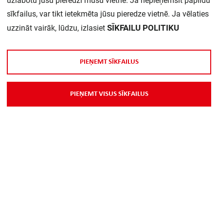
uzlabotu jūsu pieredzi mūsu vietnē. Ja nepieņemsit papildu
sīkfailus, var tikt ietekmēta jūsu pieredze vietnē. Ja vēlaties
Daudzums iepakojumā:
1
SĪKFAILU POLITIKU
uzzināt vairāk, lūdzu, izlasiet
P
I
E
Ņ
E
M
T
S
Ī
K
F
A
I
L
U
S
P
I
E
Ņ
E
M
T
V
I
S
U
S
S
Ī
K
F
A
I
L
U
S
Par Mums
Piegāde
Kontakti
Preču reklamācijas un atsauksmes