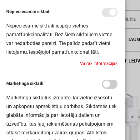
Nepieciešamie sīkfaili
Nepieciešamie sīkfaili iespējo vietnes
pamatfunkcionalitāti. Bez šiem sīkfailiem vietne
AUGUSTA DĪLS
JAU
var nedarboties pareizi. Tie palīdz padarīt vietni
lietojamu, iespējojot pamatfunkcionalitāti.
Sākums
TRACK SP D95 55W/3000K 90RA NFL WT LED
V
a
i
r
ā
k
i
n
f
o
r
m
ā
c
i
j
a
s
Mārketinga sīkfaili
Mārketinga sīkfailus izmanto, lai vietnē izsekotu
un apkopotu apmeklētāju darbības. Sīkdatnēs tiek
glabāta informācija par lietotāju datiem un
uzvedību, kas ļauj reklamēšanas pakalpojumiem
atlasīt mērķauditoriju vairāk grupās. Atbilstoši