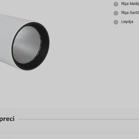
A
Rīga Malē
Rīga Ganī
Liepāja
p
r
e
c
i