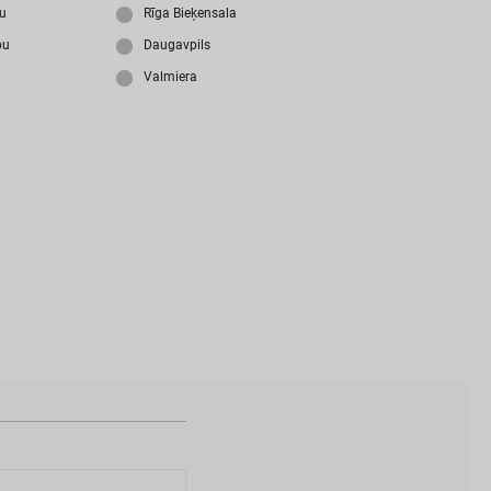
i
z
m
i
r
s
i
p
a
r
o
l
i
?
ju
Rīga Bieķensala
bu
Daugavpils
Valmiera
N
a
v
i
z
v
e
i
d
o
t
s
l
i
e
t
o
t
ā
j
a
k
o
n
t
s
?
I
Z
V
E
I
D
O
T
P
R
O
F
I
L
U