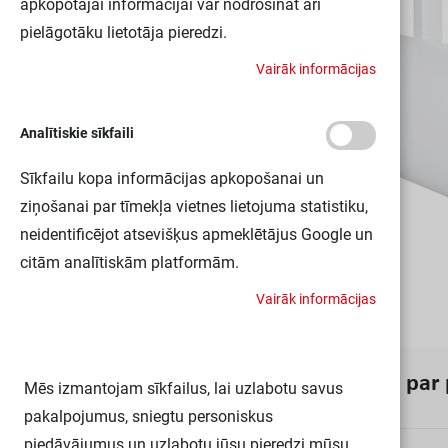
apkopotajai informācijai var nodrošināt arī
pielāgotāku lietotāja pieredzi.
V
a
i
r
ā
k
i
n
f
o
r
m
ā
c
i
j
a
s
Analītiskie sīkfaili
Sīkfailu kopa informācijas apkopošanai un
ziņošanai par tīmekļa vietnes lietojuma statistiku,
neidentificējot atsevišķus apmeklētājus Google un
citām analītiskām platformām.
V
a
i
r
ā
k
i
n
f
o
r
m
ā
c
i
j
a
s
I
n
f
o
r
m
ā
c
i
j
a
p
a
r
Mēs izmantojam sīkfailus, lai uzlabotu savus
pakalpojumus, sniegtu personiskus
piedāvājumus un uzlabotu jūsu pieredzi mūsu