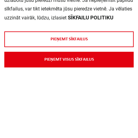
uzlabotu jūsu pieredzi mūsu vietnē. Ja nepieņemsit papildu
sīkfailus, var tikt ietekmēta jūsu pieredze vietnē. Ja vēlaties
Daudzums iepakojumā:
1
SĪKFAILU POLITIKU
uzzināt vairāk, lūdzu, izlasiet
P
I
E
Ņ
E
M
T
S
Ī
K
F
A
I
L
U
S
P
I
E
Ņ
E
M
T
V
I
S
U
S
S
Ī
K
F
A
I
L
U
S
Par Mums
Piegāde
Kontakti
Preču reklamācijas un atsauksmes