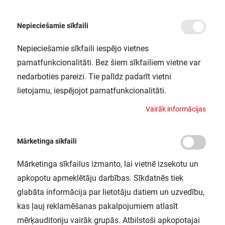
Nepieciešamie sīkfaili
Nepieciešamie sīkfaili iespējo vietnes
/
Sākums
TRACK SP D95 55W/4000K 90RA NFL GY LEDV
pamatfunkcionalitāti. Bez šiem sīkfailiem vietne var
TRACK SP D95 55W/4000K 90RA
nedarboties pareizi. Tie palīdz padarīt vietni
NFL GY LEDV
lietojamu, iespējojot pamatfunkcionalitāti.
LEDVANCE / 4058075113787
V
a
i
r
ā
k
i
n
f
o
r
m
ā
c
i
j
a
s
Mārketinga sīkfaili
Mārketinga sīkfailus izmanto, lai vietnē izsekotu un
apkopotu apmeklētāju darbības. Sīkdatnēs tiek
glabāta informācija par lietotāju datiem un uzvedību,
kas ļauj reklamēšanas pakalpojumiem atlasīt
mērķauditoriju vairāk grupās. Atbilstoši apkopotajai