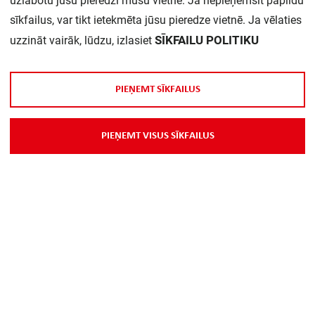
uzlabotu jūsu pieredzi mūsu vietnē. Ja nepieņemsit papildu
sīkfailus, var tikt ietekmēta jūsu pieredze vietnē. Ja vēlaties
Daudzums iepakojumā:
1
SĪKFAILU POLITIKU
uzzināt vairāk, lūdzu, izlasiet
P
I
E
Ņ
E
M
T
S
Ī
K
F
A
I
L
U
S
P
I
E
Ņ
E
M
T
V
I
S
U
S
S
Ī
K
F
A
I
L
U
S
Par Mums
Piegāde
Kontakti
Preču reklamācijas un atsauksmes