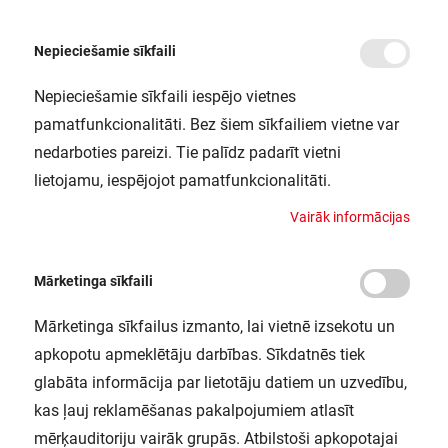
Nepieciešamie sīkfaili
Nepieciešamie sīkfaili iespējo vietnes
/
Sākums
TRACK SP D95 55W/4000K 90RA NFL WT LEDV
pamatfunkcionalitāti. Bez šiem sīkfailiem vietne var
TRACK SP D95 55W/4000K 90RA
nedarboties pareizi. Tie palīdz padarīt vietni
NFL WT LEDV
lietojamu, iespējojot pamatfunkcionalitāti.
LEDVANCE / 4058075113541
V
a
i
r
ā
k
i
n
f
o
r
m
ā
c
i
j
a
s
Mārketinga sīkfaili
Mārketinga sīkfailus izmanto, lai vietnē izsekotu un
apkopotu apmeklētāju darbības. Sīkdatnēs tiek
glabāta informācija par lietotāju datiem un uzvedību,
kas ļauj reklamēšanas pakalpojumiem atlasīt
mērķauditoriju vairāk grupās. Atbilstoši apkopotajai