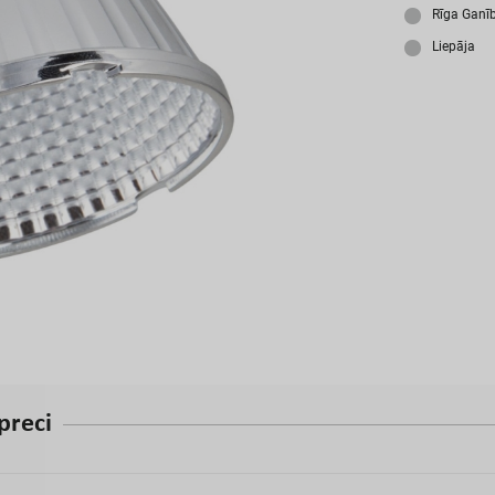
A
Rīga Ganī
Liepāja
p
r
e
c
i