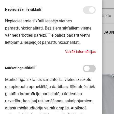
Nepieciešamie sīkfaili
Nepieciešamie sīkfaili iespējo vietnes
pamatfunkcionalitāti. Bez šiem sīkfailiem vietne
AUGUSTA DĪLS
JAU
var nedarboties pareizi. Tie palīdz padarīt vietni
lietojamu, iespējojot pamatfunkcionalitāti.
Sākums
TRACK SP REFLECTOR D85 FL LEDV
V
a
i
r
ā
k
i
n
f
o
r
m
ā
c
i
j
a
s
Mārketinga sīkfaili
Mārketinga sīkfailus izmanto, lai vietnē izsekotu
un apkopotu apmeklētāju darbības. Sīkdatnēs tiek
glabāta informācija par lietotāju datiem un
uzvedību, kas ļauj reklamēšanas pakalpojumiem
atlasīt mērķauditoriju vairāk grupās. Atbilstoši