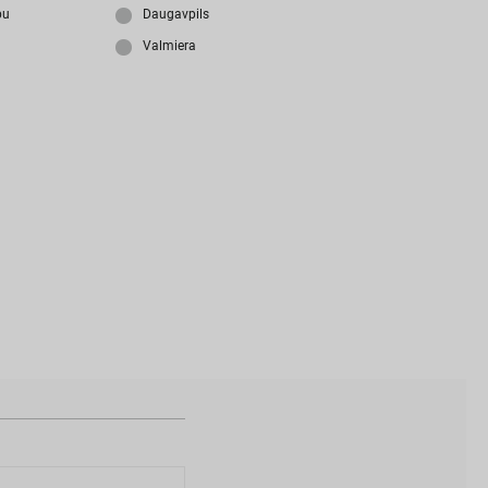
i
z
m
i
r
s
i
p
a
r
o
l
i
?
bu
Daugavpils
Valmiera
N
a
v
i
z
v
e
i
d
o
t
s
l
i
e
t
o
t
ā
j
a
k
o
n
t
s
?
I
Z
V
E
I
D
O
T
P
R
O
F
I
L
U