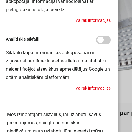
apkopotajai informācijai var nodrošināt arī
pielāgotāku lietotāja pieredzi.
V
a
i
r
ā
k
i
n
f
o
r
m
ā
c
i
j
a
s
Analītiskie sīkfaili
Sīkfailu kopa informācijas apkopošanai un
ziņošanai par tīmekļa vietnes lietojuma statistiku,
neidentificējot atsevišķus apmeklētājus Google un
citām analītiskām platformām.
V
a
i
r
ā
k
i
n
f
o
r
m
ā
c
i
j
a
s
I
n
f
o
r
m
ā
c
i
j
a
p
a
r
Mēs izmantojam sīkfailus, lai uzlabotu savus
pakalpojumus, sniegtu personiskus
piedāvājumus un uzlabotu jūsu pieredzi mūsu