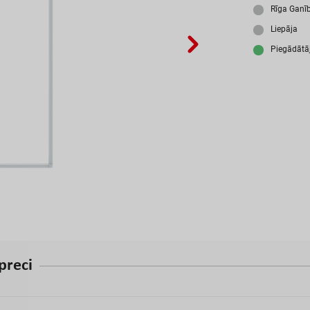
A
Rīga Ganī
Liepāja
P
i
e
g
ā
d
ā
t
ā
p
r
e
c
i