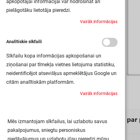
apkopotajai informācijai var nodrošināt arī
pielāgotāku lietotāja pieredzi.
V
a
i
r
ā
k
i
n
f
o
r
m
ā
c
i
j
a
s
Analītiskie sīkfaili
Sīkfailu kopa informācijas apkopošanai un
ziņošanai par tīmekļa vietnes lietojuma statistiku,
neidentificējot atsevišķus apmeklētājus Google un
citām analītiskām platformām.
V
a
i
r
ā
k
i
n
f
o
r
m
ā
c
i
j
a
s
I
n
f
o
r
m
ā
c
i
j
a
p
a
r
Mēs izmantojam sīkfailus, lai uzlabotu savus
pakalpojumus, sniegtu personiskus
piedāvājumus un uzlabotu jūsu pieredzi mūsu