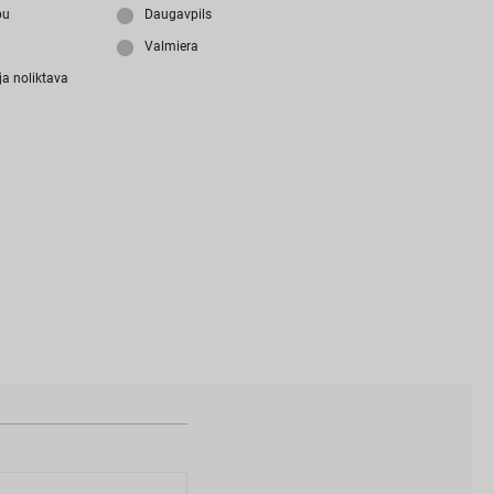
i
z
m
i
r
s
i
p
a
r
o
l
i
?
bu
Daugavpils
Valmiera
j
a
n
o
l
i
k
t
a
v
a
N
a
v
i
z
v
e
i
d
o
t
s
l
i
e
t
o
t
ā
j
a
k
o
n
t
s
?
I
Z
V
E
I
D
O
T
P
R
O
F
I
L
U