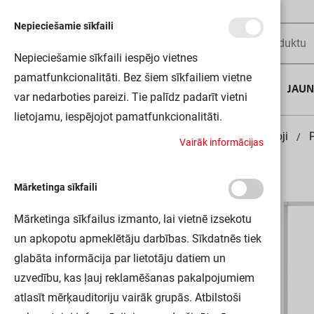
Nepieciešamie sīkfaili
Nepieciešamie sīkfaili iespējo vietnes
pamatfunkcionalitāti. Bez šiem sīkfailiem vietne
AUGUSTA DĪLS
JAU
var nedarboties pareizi. Tie palīdz padarīt vietni
lietojamu, iespējojot pamatfunkcionalitāti.
Sākums
Sadales skapji un telekomunikācijas skapji
V
a
i
r
ā
k
i
n
f
o
r
m
ā
c
i
j
a
s
Mārketinga sīkfaili
Mārketinga sīkfailus izmanto, lai vietnē izsekotu
un apkopotu apmeklētāju darbības. Sīkdatnēs tiek
glabāta informācija par lietotāju datiem un
uzvedību, kas ļauj reklamēšanas pakalpojumiem
atlasīt mērķauditoriju vairāk grupās. Atbilstoši